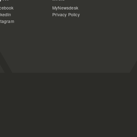
cebook
MyNewsdesk
nkedIn
Privacy Policy
stagram