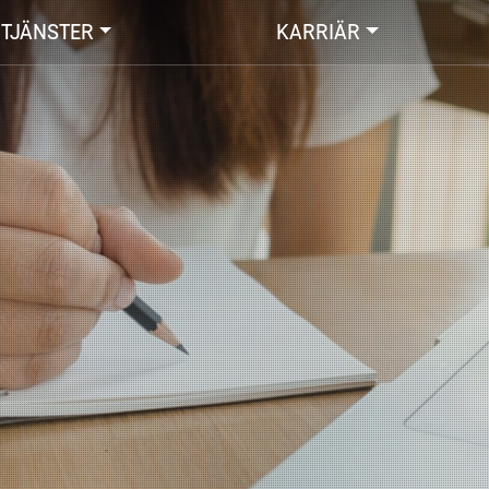
Hoppa
TJÄNSTER
KARRIÄR
till
huvudinnehåll