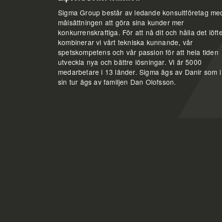
Sigma Group består av ledande konsultföretag me
målsättningen att göra sina kunder mer
konkurrenskraftiga. För att nå dit och hålla det löfte
kombinerar vi vårt tekniska kunnande, vår
spetskompetens och vår passion för att hela tiden
utveckla nya och bättre lösningar. Vi är 5000
medarbetare i 13 länder. Sigma ägs av Danir som i
sin tur ägs av familjen Dan Olofsson.
Besök oss
Sigma Industry South.
Mobilvägen 10,
223 62 Lund.
industrysouth@sigma.se